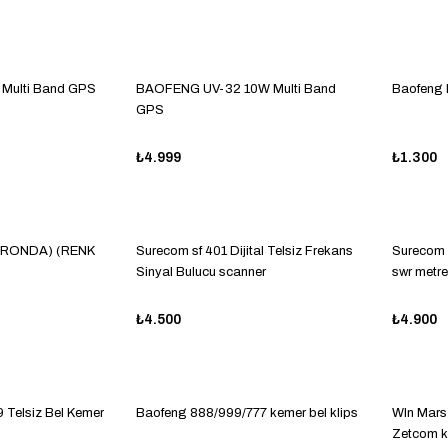
 Multi Band GPS
BAOFENG UV-32 10W Multi Band
Baofeng
GPS
₺4.999
₺1.300
RONDA) (RENK
Surecom sf 401 Dijital Telsiz Frekans
Surecom s
Sinyal Bulucu scanner
swr metre
₺4.500
₺4.900
 Telsiz Bel Kemer
Baofeng 888/999/777 kemer bel klips
Wln Mars
Zetcom ke