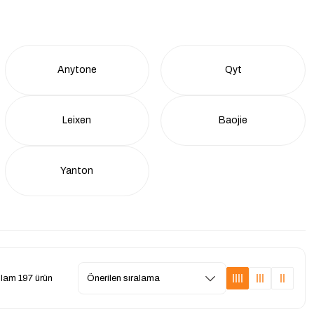
Anytone
Qyt
Leixen
Baojie
Yanton
lam 197 ürün