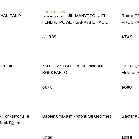
YENİ ÜRÜN
VAN TAKİP
GÜNEŞ ENERJİLİ MANYETOLU EL
Radtel R
FENERLİ POWER BANK AFET ACİL
PROGRA
DURUM RADYOSU (RENK SEÇİNİZ)
₺1.399
₺749
krofon
5MT PL259 SO-239 Konnektörlü
Tkstar Ço
RG58 KABLO
Elektroni
₺675
₺600
 Fonksiyonu ile
Baofeng Yaka mikrofonu Su Geçirmez
Baofeng
öpek Eğitim
₺750
₺899