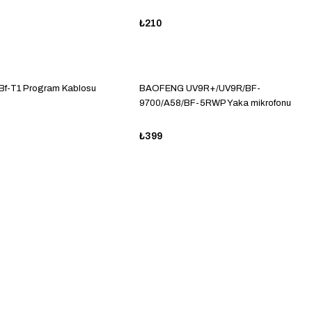
₺210
Bf-T1 Program Kablosu
BAOFENG UV9R+/UV9R/BF-
9700/A58/BF-5RWP Yaka mikrofonu
₺399