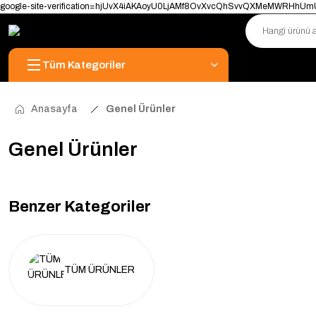
google-site-verification=hjUvX4iAKAoyU0LjAMf8OvXvcQhSvvQXMeMWRHhU
Tüm Kategoriler
Anasayfa
Genel Ürünler
Genel Ürünler
Benzer Kategoriler
TÜM ÜRÜNLER