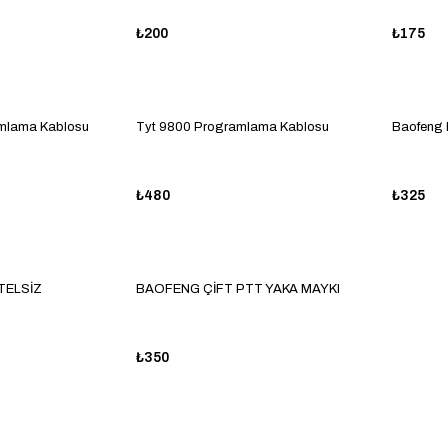
₺200
₺175
mlama Kablosu
Tyt 9800 Programlama Kablosu
Baofeng 
₺480
₺325
TELSİZ
BAOFENG ÇİFT PTT YAKA MAYKI
₺350