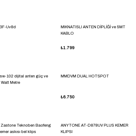
 BF-Uv8d
MIKNATISLI ANTEN DİPLİĞİ ve 5MT
KABLO
₺1.799
w-102 dijital anten güç ve
MMDVM DUAL HOTSPOT
 Watt Metre
₺6.750
 Zastone Teknoben Baofeng
ANYTONE AT-D878UV PLUS KEMER
mer askısı bel klips
KLIPSI