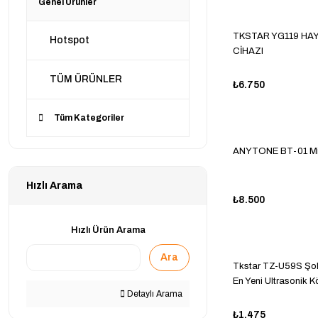
Genel Ürünler
TKSTAR YG119 HAY
Hotspot
CİHAZI
TÜM ÜRÜNLER
₺6.750
Tüm Kategoriler
ANYTONE BT-01 Mi
Hızlı Arama
₺8.500
Hızlı Ürün Arama
Ara
Tkstar TZ-U59S Şok
En Yeni Ultrasonik K
Detaylı Arama
Cihazı
₺1.475