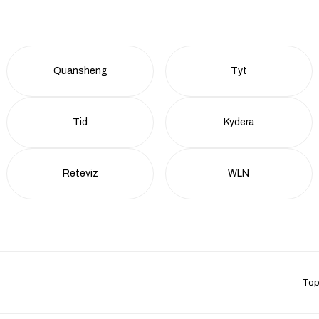
Quansheng
Tyt
Tid
Kydera
Reteviz
WLN
Top