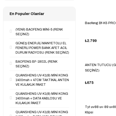
En Populer Olanlar
Baofeng Bf-K5 PRO
(YENİ!) BAOFENG MİNİ-5 (RENK
SEÇİNİZ)
₺2.799
GÜNEŞ ENERJİLİ MANYETOLU EL
FENERLİ POWER BANK AFET ACİL
DURUM RADYOSU (RENK SEÇİNİZ)
BAOFENG BF-1802L (RENK
ANTEN TUTUCU (G
SEÇİNİZ)
SEÇİNİZ)
QUANSHENG UV-K1(8) MİNİ KONG
1400mah + 47CM TAKTİKAL ANTEN
₺675
VE KULAKLIK PAKET
QUANSHENG UV-K1(8) MİNİ KONG
1400mah + DATA KABLOSU VE
KULAKLIK PAKET
Tyt uv88 uv-89 uv89
QUANSHENG UV-K1(8) MİNİ KONG
Klipsi