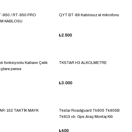
T-950 / RT-950 PRO
QYT BT-89 Kablosuz el mikrofonu
M KABLOSU
₺2.500
k fonksiyonlu Katlanır Çelik
TKSTAR H3 ALKOLMETRE
kçilere pense
₺3.000
 AR-152 TAKTİK MAYK
Tkstar Roadguard Tk905 Tk905B
Tk913 vb. Gps Araç Montaj Kiti
adaptörü
₺400