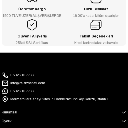
Ücretsiz Kargo
Hızlı Teslimat
1500 TL VE ÜZERİ ALIŞVERİŞLERDE
16:00’a kadar ki tüm siparişler
Güvenli Alışveriş
Taksit Seçenekleri
256bit SSL Sertifikası
Kredi kartına taksit ve havale
0532 213 77 77
info@telsizsepeti.com
0532 213 77 77
Mermerciler Sanayi Sitesi 7. Cadde No: 8/2 Beylikdüzü, İstanbul
Kurumsal
Üyelik