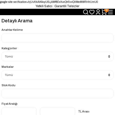
google-site-verification=hjUvX4iAKAoyU0LjAMf8OvXvcQhSvvQXMeMWRHhUmU0
Yetkili Satıcı · Garantili Telsizler
0
Telsizde Güvenilir Adres
Uygun Fiyat · Hızlı Teslimat
Detaylı Arama
Türkiye’nin Telsiz Merkezi
Anahtar Kelime
Kategoriler
Markalar
Stok Kodu
Fiyat Aralığı
TL Arası