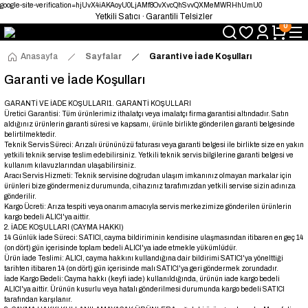
google-site-verification=hjUvX4iAKAoyU0LjAMf8OvXvcQhSvvQXMeMWRHhUmU0
Yetkili Satıcı · Garantili Telsizler
0
Telsizde Güvenilir Adres
Uygun Fiyat · Hızlı Teslimat
Türkiye’nin Telsiz Merkezi
Anasayfa
Sayfalar
Garanti ve İade Koşulları
Garanti ve İade Koşulları
GARANTİ VE İADE KOŞULLARI
1. GARANTİ KOŞULLARI
Üretici Garantisi: Tüm ürünlerimiz ithalatçı veya imalatçı firma garantisi altındadır. Satın
aldığınız ürünlerin garanti süresi ve kapsamı, ürünle birlikte gönderilen garanti belgesinde
belirtilmektedir.
Teknik Servis Süreci: Arızalı ür
ününüzü faturası veya garanti belgesi ile birlikte size en yakın
yetkili teknik servise teslim edebilirsiniz. Yetkili teknik servis bilgilerine garanti belgesi ve
kullanım kılavuzlarından ulaşabilirsin
iz.
Aracı Servis Hizmeti: Teknik servisine doğrudan ulaşım imkanınız olmayan markalar için
ürünleri bize göndermeniz durumunda, cihazınız tarafımızdan yetkili servise sizin adınıza
gönderilir.
Kargo Ücreti: Arıza tespiti veya onarım amacıyla servis merkezimize gönderilen ürünlerin
kargo bedeli ALICI'ya aittir.
2. İADE KOŞULLARI (CAYMA HAKKI)
14 Günlük İade Süreci: SATICI, cayma bildiriminin kendisine ulaşmasından itibaren en geç 14
(on dört) gün içerisinde toplam bedeli ALICI'ya iade etmekle yükümlüdür.
Ürün İade Teslimi: ALICI, cayma hakkını kullandığına dair bildirimi SATICI'ya yönelttiği
tarihten itibaren 14 (on dört) gün içerisinde malı SATICI'ya geri göndermek zorundadır.
İade Kargo Bedeli: Cayma hakkı (keyfi iade) kullanıldığında, ürünün iade kargo bedeli
ALICI'ya aittir. Ürünün kusurlu veya hatalı gönderilmesi durumunda kargo bedeli SATICI
tarafından karşılanır.