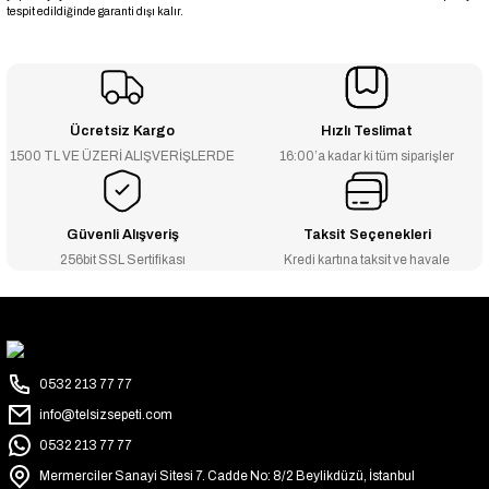
tespit edildiğinde garanti dışı kalır.
Ücretsiz Kargo
Hızlı Teslimat
1500 TL VE ÜZERİ ALIŞVERİŞLERDE
16:00’a kadar ki tüm siparişler
Güvenli Alışveriş
Taksit Seçenekleri
256bit SSL Sertifikası
Kredi kartına taksit ve havale
0532 213 77 77
info@telsizsepeti.com
0532 213 77 77
Mermerciler Sanayi Sitesi 7. Cadde No: 8/2 Beylikdüzü, İstanbul