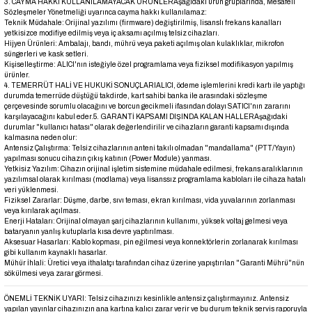
3. CAYMA HAKKI KULLANILAMAYACAK ÜRÜNLER
Aşağıdaki ürün gruplarında, Mesafeli
Sözleşmeler Yönetmeliği uyarınca cayma hakkı kullanılamaz:
Teknik Müdahale: Orijinal yazılımı (firmware) değiştirilmiş, lisanslı frekans kanalları
yetkisizce modifiye edilmiş veya iç aksamı açılmış telsiz cihazları.
Hijyen Ürünleri: Ambalajı, bandı, mührü veya paketi açılmış olan kulaklıklar, mikrofon
süngerleri ve kask setleri.
Kişiselleştirme: ALICI'nın isteğiyle özel programlama veya fiziksel modifikasyon yapılmış
ürünler.
4. TEMERRÜT HALİ VE HUKUKİ SONUÇLARI
ALICI, ödeme işlemlerini kredi kartı ile yaptığı
durumda temerrüde düştüğü takdirde, kart sahibi banka ile arasındaki sözleşme
çerçevesinde sorumlu olacağını ve borcun gecikmeli ifasından dolayı SATICI'nın zararını
karşılayacağını kabul eder.
5. GARANTİ KAPSAMI DIŞINDA KALAN HALLER
Aşağıdaki
durumlar "kullanıcı hatası" olarak değerlendirilir ve cihazların garanti kapsamı dışında
kalmasına neden olur:
Antensiz Çalıştırma: Telsiz cihazlarının anteni takılı olmadan "mandallama" (PTT/Yayın)
yapılması sonucu cihazın çıkış katının (Power Module) yanması.
Yetkisiz Yazılım: Cihazın orijinal işletim sistemine müdahale edilmesi, frekans aralıklarının
yazılımsal olarak kırılması (modlama) veya lisanssız programlama kabloları ile cihaza hatalı
veri yüklenmesi.
Fiziksel Zararlar: Düşme, darbe, sıvı teması, ekran kırılması, vida yuvalarının zorlanması
veya kırılarak açılması.
Enerji Hataları: Orijinal olmayan şarj cihazlarının kullanımı, yüksek voltaj gelmesi veya
bataryanın yanlış kutuplarla kısa devre yaptırılması.
Aksesuar Hasarları: Kablo kopması, pin eğilmesi veya konnektörlerin zorlanarak kırılması
gibi kullanım kaynaklı hasarlar.
Mühür İhlali: Üretici veya ithalatçı tarafından cihaz üzerine yapıştırılan "Garanti Mührü"nün
sökülmesi veya zarar görmesi.
ÖNEMLİ TEKNİK UYARI: Telsiz cihazınızı kesinlikle antensiz çalıştırmayınız. Antensiz
yapılan yayınlar cihazınızın ana kartına kalıcı zarar verir ve bu durum teknik servis raporuyla