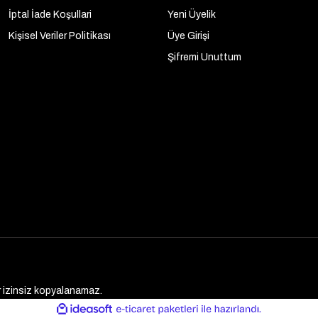
İptal İade Koşullari
Yeni Üyelik
Kişisel Veriler Politikası
Üye Girişi
Şifremi Unuttum
er izinsiz kopyalanamaz.
ile
ideasoft
e-