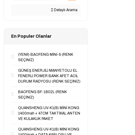
Detaylı Arama
En Populer Olanlar
(YENİ!) BAOFENG MİNİ-5 (RENK
SEÇİNİZ)
GÜNEŞ ENERJİLİ MANYETOLU EL
FENERLİ POWER BANK AFET ACİL
DURUM RADYOSU (RENK SEÇİNİZ)
BAOFENG BF-1802L (RENK
SEÇİNİZ)
QUANSHENG UV-K1(8) MİNİ KONG
1400mah + 47CM TAKTİKAL ANTEN
VE KULAKLIK PAKET
QUANSHENG UV-K1(8) MİNİ KONG
1400mah + DATA KABLOSU VE