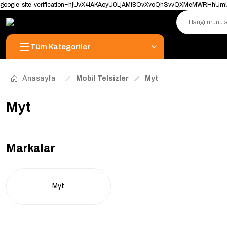
google-site-verification=hjUvX4iAKAoyU0LjAMf8OvXvcQhSvvQXMeMWRHhU
Tüm Kategoriler
Anasayfa
Mobil Telsizler
Myt
Myt
Markalar
Myt