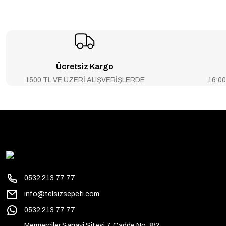
Ücretsiz Kargo
1500 TL VE ÜZERİ ALIŞVERİŞLERDE
16:00’
0532 213 77 77
info@telsizsepeti.com
0532 213 77 77
Mermerciler Sanayi Sitesi 7. Cadde No: 8/2