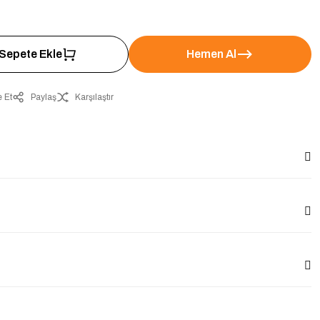
Sepete Ekle
Hemen Al
 Et
Paylaş
Karşılaştır