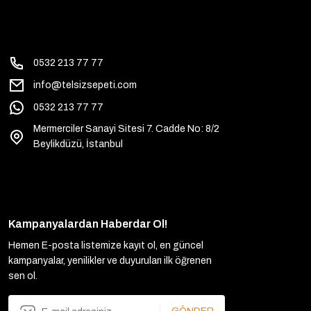
0532 213 77 77
info@telsizsepeti.com
0532 213 77 77
Mermerciler Sanayi Sitesi 7. Cadde No: 8/2
Beylikdüzü, İstanbul
Kampanyalardan Haberdar Ol!
Hemen E-posta listemize kayıt ol, en güncel
kampanyalar, yenilikler ve duyuruları ilk öğrenen
sen ol.