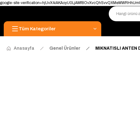
google-site-verification=hjUvX4iAKAoyU0LjAMf8OvXvcQhSvvQXMeMWRHhU
Tüm Kategoriler
Anasayfa
Genel Ürünler
MIKNATISLI ANTEN 