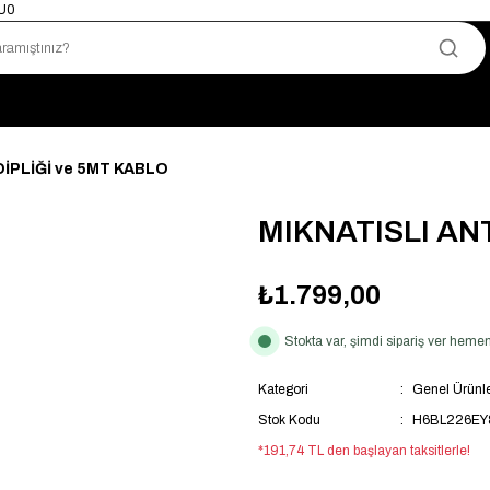
mU0
Yetkili Satıcı · Garantili Telsizler
Telsizde Güvenilir Adres
Uygun Fiyat · Hızlı Teslimat
Türkiye’nin Telsiz Merkezi
DİPLİĞİ ve 5MT KABLO
MIKNATISLI AN
₺1.799,00
Stokta var, şimdi sipariş ver hem
Kategori
Genel Ürünl
Stok Kodu
H6BL226EY
*191,74 TL den başlayan taksitlerle!