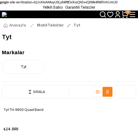
google-site-verification=hjUvX4iAKAoyU0LjAMf8OvXvcQhSvvQXMeMWRHhUmU0
Yetkili Satıcı · Garantili Telsizler
0
Telsizde Güvenilir Adres
Uygun Fiyat · Hızlı Teslimat
Türkiye’nin Telsiz Merkezi
Anasayfa
Mobil Telsizler
Tyt
Tyt
Markalar
Tyt
SIRALA
Tyt TH-9800 Quad Band
₺14.000