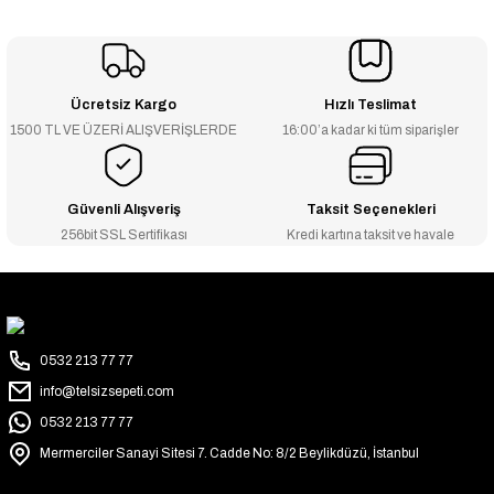
Ücretsiz Kargo
Hızlı Teslimat
1500 TL VE ÜZERİ ALIŞVERİŞLERDE
16:00’a kadar ki tüm siparişler
Güvenli Alışveriş
Taksit Seçenekleri
256bit SSL Sertifikası
Kredi kartına taksit ve havale
0532 213 77 77
info@telsizsepeti.com
0532 213 77 77
Mermerciler Sanayi Sitesi 7. Cadde No: 8/2 Beylikdüzü, İstanbul