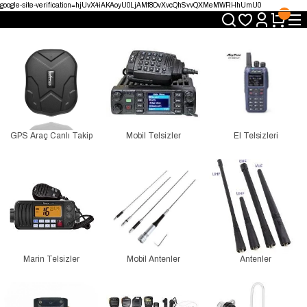
google-site-verification=hjUvX4iAKAoyU0LjAMf8OvXvcQhSvvQXMeMWRHhUmU0
Yetkili Satıcı · Garantili Telsizler
Telsizde Güvenilir Adres
Uygun Fiyat · Hızlı Teslimat
Türkiye’nin Telsiz Merkezi
GPS Araç Canlı Takip
Mobil Telsizler
El Telsizleri
Marin Telsizler
Mobil Antenler
Antenler