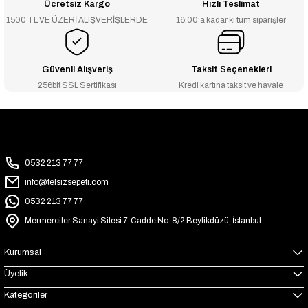
Ücretsiz Kargo
Hızlı Teslimat
1500 TL VE ÜZERİ ALIŞVERİŞLERDE
16:00’a kadar ki tüm siparişler
Güvenli Alışveriş
Taksit Seçenekleri
256bit SSL Sertifikası
Kredi kartına taksit ve havale
0532 213 77 77
info@telsizsepeti.com
0532 213 77 77
Mermerciler Sanayi Sitesi 7. Cadde No: 8/2 Beylikdüzü, İstanbul
Kurumsal
Üyelik
Kategoriler