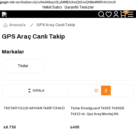
google-site-verification=hjUvX4iAKAoyU0LjAMf8OvXvcQhSvvQXMeMWRHhUmU0
Yetkili Satıcı · Garantili Telsizler
0
Telsizde Güvenilir Adres
Uygun Fiyat · Hızlı Teslimat
Türkiye’nin Telsiz Merkezi
Anasayfa
GPS Araç Canlı Takip
GPS Araç Canlı Takip
Markalar
Tkstar
SIRALA
TKSTAR YG119 HAYVAN TAKİP CİHAZI
Tkstar Roadguard Tk905 Tk905B
Tk913 vb. Gps Araç Montaj Kiti
adaptörü
₺6.750
₺400