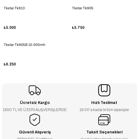
Tkstar Tk913
Tkstar Tk905
₺5.000
₺5.750
Tkstar Tk905B 10.000mh
₺6.250
Ücretsiz Kargo
Hızlı Teslimat
1500 TL VE ÜZERİ ALIŞVERİŞLERDE
16:00’a kadar ki tüm siparişler
Güvenli Alışveriş
Taksit Seçenekleri