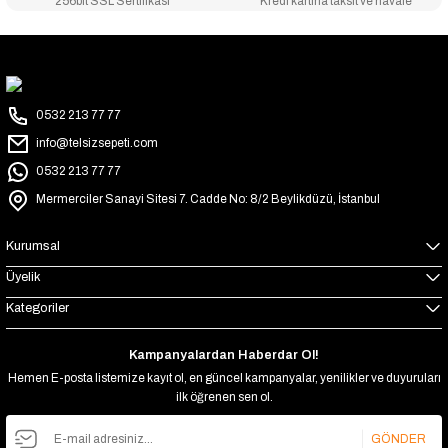
256bit SSL Sertifikası
Kredi kartına taksit ve havale
0532 213 77 77
info@telsizsepeti.com
0532 213 77 77
Mermerciler Sanayi Sitesi 7. Cadde No: 8/2 Beylikdüzü, İstanbul
Kurumsal
Üyelik
Kategoriler
Kampanyalardan Haberdar Ol!
Hemen E-posta listemize kayıt ol, en güncel kampanyalar, yenilikler ve duyuruları
ilk öğrenen sen ol.
GÖNDER