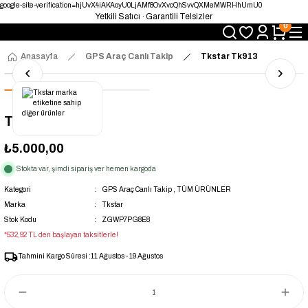
google-site-verification=hjUvX4iAKAoyU0LjAMf8OvXvcQhSvvQXMeMWRHhUmU0
Yetkili Satıcı · Garantili Telsizler
0
Telsizde Güvenilir Adres
Uygun Fiyat · Hızlı Teslimat
Türkiye’nin Telsiz Merkezi
Anasayfa
GPS Araç Canlı Takip
Tkstar Tk913
Tkstar Tk913
₺5.000,00
Stokta var, şimdi sipariş ver hemen kargoda
Kategori
GPS Araç Canlı Takip
,
TÜM ÜRÜNLER
Marka
Tkstar
Stok Kodu
ZGWP7PG8E8
*532,92 TL den başlayan taksitlerle!
Tahmini Kargo Süresi :
11 Ağustos - 19 Ağustos