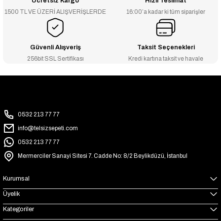
Ücretsiz Kargo
Hızlı Teslimat
1500 TL VE ÜZERİ ALIŞVERİŞLERDE
16:00’a kadar ki tüm siparişler
Güvenli Alışveriş
Taksit Seçenekleri
256bit SSL Sertifikası
Kredi kartına taksit ve havale
0532 213 77 77
info@telsizsepeti.com
0532 213 77 77
Mermerciler Sanayi Sitesi 7. Cadde No: 8/2 Beylikdüzü, İstanbul
Kurumsal
Üyelik
Kategoriler