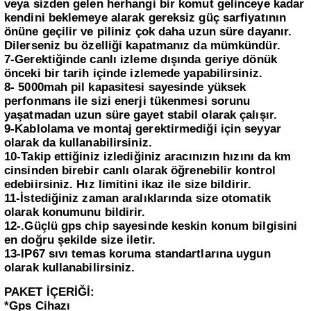
veya sizden gelen herhangi bir komut gelinceye kadar
kendini beklemeye alarak gereksiz güç sarfiyatının
önüne geçilir ve piliniz çok daha uzun süre dayanır.
Dilerseniz bu özelliği kapatmanız da mümkündür.
7-Gerektiğinde canlı izleme dışında geriye dönük
önceki bir tarih içinde izlemede yapabilirsiniz.
8- 5000mah pil kapasitesi sayesinde yüksek
perfonmans ile sizi enerji tükenmesi sorunu
yaşatmadan uzun süre gayet stabil olarak çalışır.
9-Kablolama ve montaj gerektirmediği için seyyar
olarak da kullanabilirsiniz.
10-Takip ettiğiniz izlediğiniz aracınızın hızını da km
cinsinden birebir canlı olarak öğrenebilir kontrol
edebiirsiniz. Hız limitini ikaz ile size bildirir.
11-İstediğiniz zaman aralıklarında size otomatik
olarak konumunu bildirir.
12-.Güçlü gps chip sayesinde keskin konum bilgisini
en doğru şekilde size iletir.
13-IP67 sıvı temas koruma standartlarına uygun
olarak kullanabilirsiniz.
PAKET İÇERİĞİ:
*Gps Cihazı