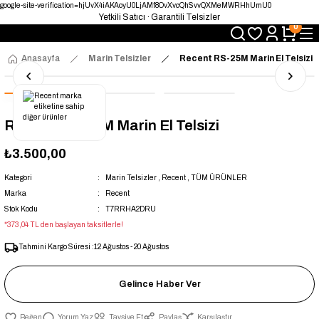
google-site-verification=hjUvX4iAKAoyU0LjAMf8OvXvcQhSvvQXMeMWRHhUmU0
Yetkili Satıcı · Garantili Telsizler
0
Telsizde Güvenilir Adres
Uygun Fiyat · Hızlı Teslimat
Türkiye’nin Telsiz Merkezi
Anasayfa
Marin Telsizler
Recent RS-25M Marin El Telsizi
Recent RS-25M Marin El Telsizi
₺3.500,00
Kategori
Marin Telsizler
,
Recent
,
TÜM ÜRÜNLER
Marka
Recent
Stok Kodu
T7RRHA2DRU
*373,04 TL den başlayan taksitlerle!
Tahmini Kargo Süresi :
12 Ağustos - 20 Ağustos
Gelince Haber Ver
Yorum Yaz
Tavsiye Et
Paylaş
Karşılaştır