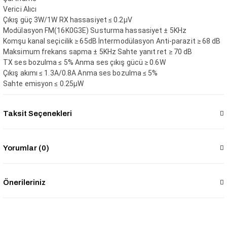
Verici Alıcı
Çıkış güç 3W/1W RX hassasiyet ≤ 0.2µV
Modülasyon FM(16K0G3E) Susturma hassasiyet ± 5KHz
Komşu kanal seçicilik ≥ 65dB İntermodülasyon Anti-parazit ≥ 68 dB
Maksimum frekans sapma ± 5KHz Sahte yanıt ret ≥ 70 dB
TX ses bozulma ≤ 5% Anma ses çıkış gücü ≥ 0.6W
Çıkış akımı ≤ 1.3A/0.8A Anma ses bozulma ≤ 5%
Sahte emisyon ≤ 0.25μW
Taksit Seçenekleri
Yorumlar (0)
Önerileriniz