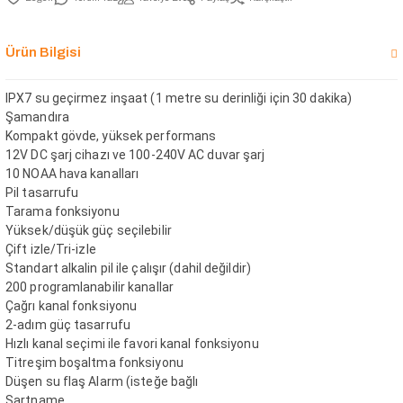
Ürün Bilgisi
IPX7 su geçirmez inşaat (1 metre su derinliği için 30 dakika)
Şamandıra
Kompakt gövde, yüksek performans
12V DC şarj cihazı ve 100-240V AC duvar şarj
10 NOAA hava kanalları
Pil tasarrufu
Tarama fonksiyonu
Yüksek/düşük güç seçilebilir
Çift izle/Tri-izle
Standart alkalin pil ile çalışır (dahil değildir)
200 programlanabilir kanallar
Çağrı kanal fonksiyonu
2-adım güç tasarrufu
Hızlı kanal seçimi ile favori kanal fonksiyonu
Titreşim boşaltma fonksiyonu
Düşen su flaş Alarm (isteğe bağlı
Şartname