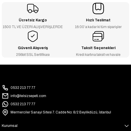
Ücretsiz Kargo
Hızlı Teslimat
1500 TL VE ÜZERİ ALIŞVERİŞLERDE
16:00’a kadar ki tüm siparişler
Güvenli Alışveriş
Taksit Seçenekleri
256bit SSL Sertifikası
Kredi kartına taksit ve havale
0532 213 77 77
info@telsizsepeti.com
0532 213 77 77
Mermerciler Sanayi Sitesi 7. Cadde No: 8/2 Beylikdüzü, İstanbul
Kurumsal