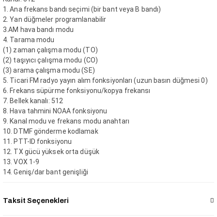
1. Ana frekans bandı seçimi (bir bant veya B bandı)
2. Yan düğmeler programlanabilir
3.AM hava bandı modu
4. Tarama modu
(1) zaman çalışma modu (TO)
(2) taşıyıcı çalışma modu (CO)
(3) arama çalışma modu (SE)
5. Ticari FM radyo yayın alım fonksiyonları (uzun basın düğmesi 0)
6. Frekans süpürme fonksiyonu/kopya frekansı
7. Bellek kanalı: 512
8. Hava tahmini NOAA fonksiyonu
9. Kanal modu ve frekans modu anahtarı
10. DTMF gönderme kodlamak
11. PTT-ID fonksiyonu
12. TX gücü yüksek orta düşük
13. VOX 1-9
14. Geniş/dar bant genişliği
Taksit Seçenekleri