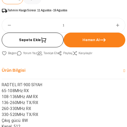
Tahmini Kargo Süresi :
11 Ağustos - 19 Ağustos
Sepete Ekle
Hemen Al
Yorum Yaz
Tavsiye Et
Paylaş
Karşılaştır
Ürün Bilgisi
RADTEL RT-900 SİYAH
65-108MHz RX
108-136MHz AM RX
136-260MHz TX/RX
260-330MHz RX
330-520MHz TX/RX
Çıkış gücü: 8W
Kanal: 512