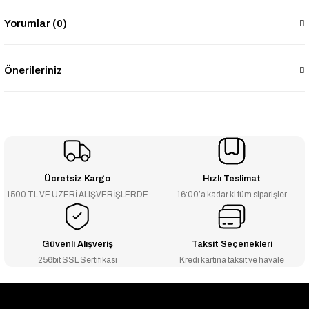
Yorumlar (0)
Önerileriniz
Ücretsiz Kargo
Hızlı Teslimat
1500 TL VE ÜZERİ ALIŞVERİŞLERDE
16:00’a kadar ki tüm siparişler
Güvenli Alışveriş
Taksit Seçenekleri
256bit SSL Sertifikası
Kredi kartına taksit ve havale