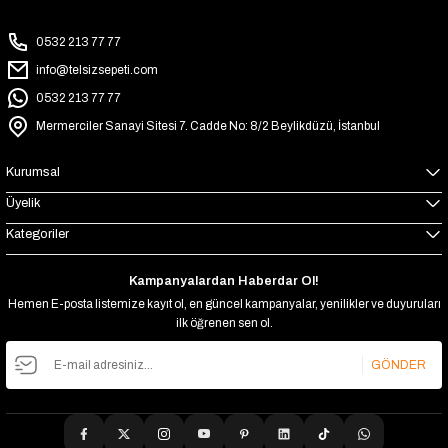
0532 213 77 77
info@telsizsepeti.com
0532 213 77 77
Mermerciler Sanayi Sitesi 7. Cadde No: 8/2 Beylikdüzü, İstanbul
Kurumsal
Üyelik
Kategoriler
Kampanyalardan Haberdar Ol!
Hemen E-posta listemize kayıt ol, en güncel kampanyalar, yenilikler ve duyuruları
ilk öğrenen sen ol.
GÖNDER