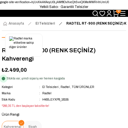
google-site-verification=hjUvX4iAKAoyU0LjAMf8OvXvcQhSvvQXMeMWRHhUmU0
Yetkili Satıcı · Garantili Telsizler
0
Telsizde Güvenilir Adres
Uygun Fiyat · Hızlı Teslimat
Türkiye’nin Telsiz Merkezi
Anasayfa
El Telsizleri
RADTEL RT-900 (RENK SEÇİNİZ) K
RADTEL RT-900 (RENK SEÇİNİZ)
Kahverengi
₺2.499,00
Stokta var, şimdi sipariş ver hemen kargoda
Kategori
El Telsizleri
,
Radtel
,
TÜM ÜRÜNLER
Marka
Radtel
Stok Kodu
H45SJ1YXP8_18155
*266,35 TL den başlayan taksitlerle!
Ürün Rengi
Kahverengi
Si̇yah