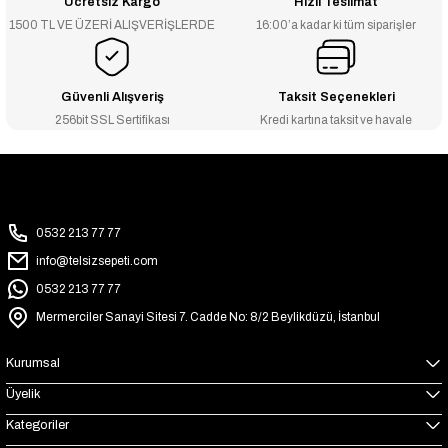
Ücretsiz Kargo
Hızlı Teslimat
1500 TL VE ÜZERİ ALIŞVERİŞLERDE
16:00’a kadar ki tüm siparişler
Güvenli Alışveriş
Taksit Seçenekleri
256bit SSL Sertifikası
Kredi kartına taksit ve havale
0532 213 77 77
info@telsizsepeti.com
0532 213 77 77
Mermerciler Sanayi Sitesi 7. Cadde No: 8/2 Beylikdüzü, İstanbul
Kurumsal
Üyelik
Kategoriler