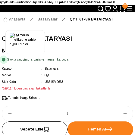
google-site-verification=hjUvX4iAKAoyU0LjAMf8OvXvcQhSvvQXMeMWRHhUmU0
Yetkili Satıcı · Garantili Telsizler
Telsizde Güvenilir Adres
Uygun Fiyat · Hızlı Teslimat
Anasayfa
Bataryalar
QYT KT-8R BATARYASI
Türkiye’nin Telsiz Merkezi
QYT KT-8R BATARYASI
₺1.399,00
Stokta var, şimdi sipariş ver hemen kargoda
Kategori
Bataryalar
Marka
Qyt
Stok Kodu
U6S4SVB663
*149,11 TL den başlayan taksitlerle!
Tahmini Kargo Süresi :
Sepete Ekle
Hemen Al