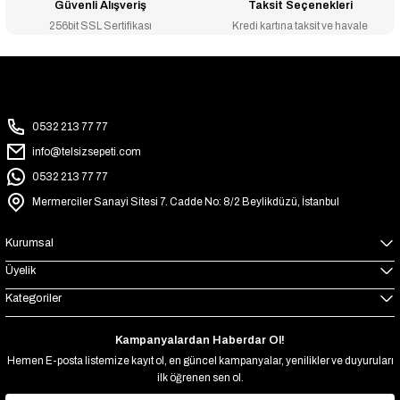
Güvenli Alışveriş
Taksit Seçenekleri
256bit SSL Sertifikası
Kredi kartına taksit ve havale
0532 213 77 77
info@telsizsepeti.com
0532 213 77 77
Mermerciler Sanayi Sitesi 7. Cadde No: 8/2 Beylikdüzü, İstanbul
Kurumsal
Üyelik
Kategoriler
Kampanyalardan Haberdar Ol!
Hemen E-posta listemize kayıt ol, en güncel kampanyalar, yenilikler ve duyuruları
ilk öğrenen sen ol.