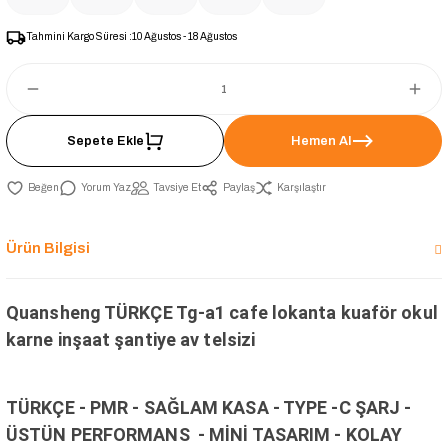
Tahmini Kargo Süresi :
10 Ağustos - 18 Ağustos
Sepete Ekle
Hemen Al
Yorum Yaz
Tavsiye Et
Paylaş
Karşılaştır
Ürün Bilgisi
Quansheng TÜRKÇE Tg-a1 cafe lokanta kuaför okul
karne inşaat şantiye av telsizi
TÜRKÇE - PMR - SAĞLAM KASA - TYPE -C ŞARJ -
ÜSTÜN PERFORMANS - MİNİ TASARIM - KOLAY