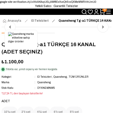
google-site-verification=hjUvX4iAKAoyU0LjAMf8OvXvcQhSvvQXMeMWRHhUmU0
Yetkili Satıcı · Garantili Telsizler
0
Telsizde Güvenilir Adres
Uygun Fiyat · Hızlı Teslimat
Türkiye’nin Telsiz Merkezi
Anasayfa
El Telsizleri
Quansheng Tg-a1 TÜRKÇE 16 KANA
Quansheng Tg-a1 TÜRKÇE 16 KANAL
(ADET SEÇİNİZ)
₺1.100,00
Stokta var, şimdi sipariş ver hemen kargoda
Kategori
El Telsizleri
,
Quansheng
,
TÜM ÜRÜNLER
Marka
Quansheng
Stok Kodu
DYXNE48NWS
*117,24 TL den başlayan taksitlerle!
ADET
10'lu set
2'li set
4'lü set
6'lı set
8'li set