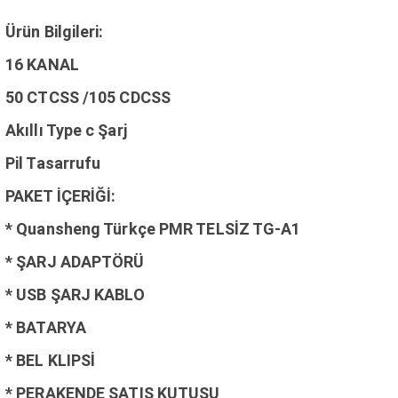
Ürün Bilgileri:
16 KANAL
50 CTCSS /105 CDCSS
Akıllı Type c Şarj
Pil Tasarrufu
PAKET İÇERİĞİ:
* Quansheng Türkçe PMR TELSİZ TG-A1
* ŞARJ ADAPTÖRÜ
* USB ŞARJ KABLO
* BATARYA
* BEL KLIPSİ
* PERAKENDE SATIŞ KUTUSU