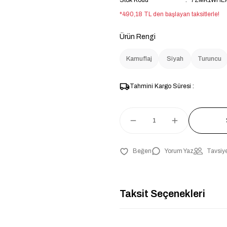
Stok Kodu
7ZMK1WHE
*490,18 TL den başlayan taksitlerle!
Ürün Rengi
Kamuflaj
Siyah
Turuncu
Tahmini Kargo Süresi :
Yorum Yaz
Tavsiye
Taksit Seçenekleri