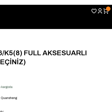
/K5(8) FULL AKSESUARLI
EÇİNİZ)
en kargoda
,
Quansheng