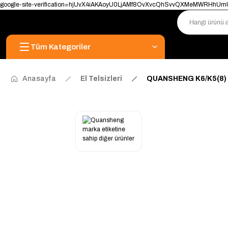
google-site-verification=hjUvX4iAKAoyU0LjAMf8OvXvcQhSvvQXMeMWRHhU
Tüm Kategoriler
Anasayfa
El Telsizleri
QUANSHENG K6/K5(8) 