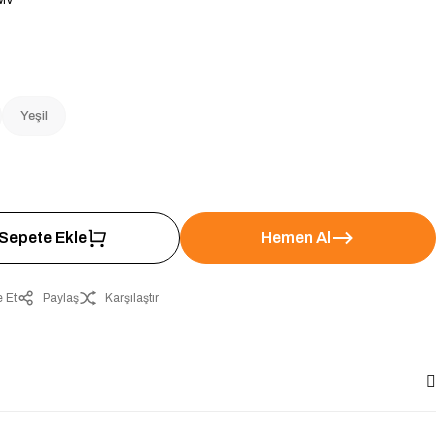
MV
Yeşil
Sepete Ekle
Hemen Al
 Et
Paylaş
Karşılaştır