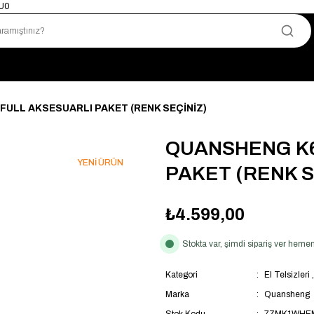
mU0
Yetkili Satıcı · Garantili Telsizler
Telsizde Güvenilir Adres
Uygun Fiyat · Hızlı Teslimat
Türkiye’nin Telsiz Merkezi
FULL AKSESUARLI PAKET (RENK SEÇİNİZ)
QUANSHENG K6
YENİ ÜRÜN
PAKET (RENK S
₺4.599,00
Stokta var, şimdi sipariş ver hem
Kategori
El Telsizleri
Marka
Quansheng