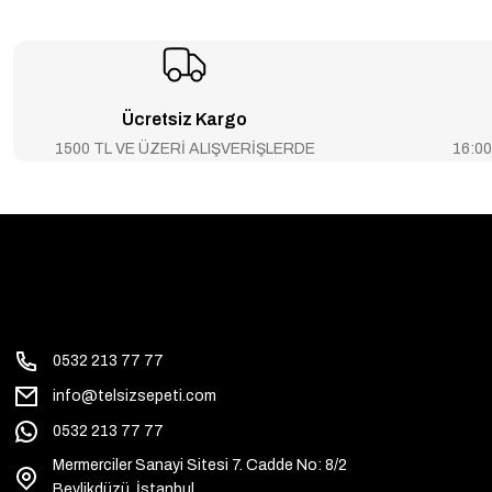
Ücretsiz Kargo
1500 TL VE ÜZERİ ALIŞVERİŞLERDE
16:00’
0532 213 77 77
info@telsizsepeti.com
0532 213 77 77
Mermerciler Sanayi Sitesi 7. Cadde No: 8/2
Beylikdüzü, İstanbul