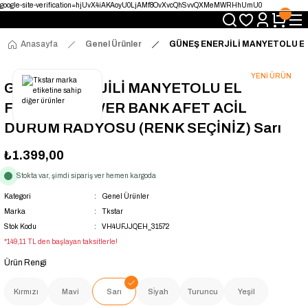
google-site-verification=hjUvX4iAKAoyU0LjAMf8OvXvcQhSvvQXMeMWRHhUmU0
Yetkili Satıcı · Garantili Telsizler
Telsizde Güvenilir Adres
Uygun Fiyat · Hızlı Teslimat
Anasayfa
Genel Ürünler
GÜNEŞ ENERJİLİ MANYETOLU EL
Türkiye’nin Telsiz Merkezi
YENİ ÜRÜN
GÜNEŞ ENERJİLİ MANYETOLU EL
FENERLİ POWER BANK AFET ACİL
DURUM RADYOSU (RENK SEÇİNİZ) Sarı
₺1.399,00
Stokta var, şimdi sipariş ver hemen kargoda
Kategori
Genel Ürünler
Marka
Tkstar
Stok Kodu
VH4UFJJQEH_31572
*149,11 TL den başlayan taksitlerle!
Ürün Rengi
Kırmızı
Mavi
Sarı
Si̇yah
Turuncu
Yeşil