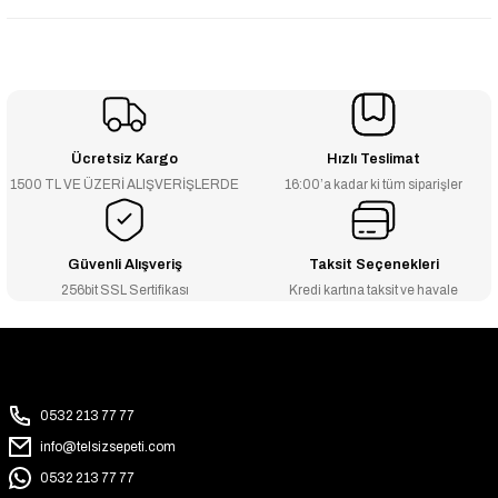
Ücretsiz Kargo
Hızlı Teslimat
1500 TL VE ÜZERİ ALIŞVERİŞLERDE
16:00’a kadar ki tüm siparişler
Güvenli Alışveriş
Taksit Seçenekleri
256bit SSL Sertifikası
Kredi kartına taksit ve havale
0532 213 77 77
info@telsizsepeti.com
0532 213 77 77