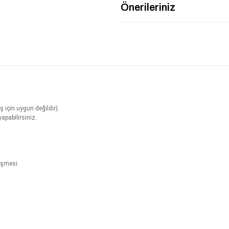
Önerileriniz
 için uygun değildir).
apabilirsiniz.
eşmesi.