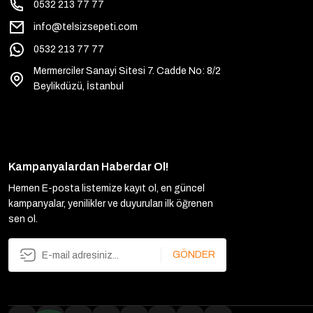
0532 213 77 77
info@telsizsepeti.com
0532 213 77 77
Mermerciler Sanayi Sitesi 7. Cadde No: 8/2
Beylikdüzü, İstanbul
Kampanyalardan Haberdar Ol!
Hemen E-posta listemize kayıt ol, en güncel
kampanyalar, yenilikler ve duyuruları ilk öğrenen
sen ol.
GÖNDER