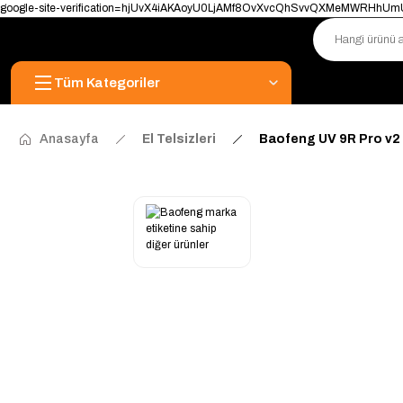
google-site-verification=hjUvX4iAKAoyU0LjAMf8OvXvcQhSvvQXMeMWRHhU
Tüm Kategoriler
Anasayfa
El Telsizleri
Baofeng UV 9R Pro v2 