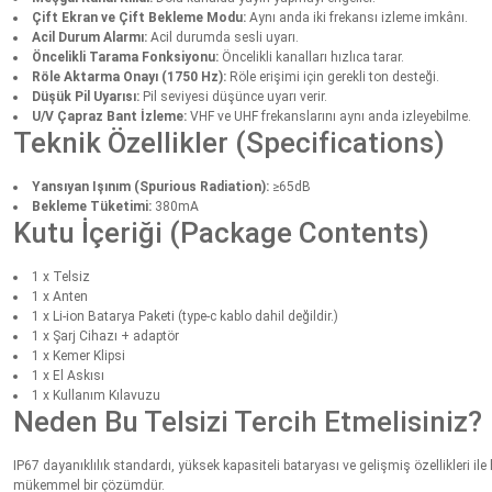
Çift Ekran ve Çift Bekleme Modu:
Aynı anda iki frekansı izleme imkânı.
Acil Durum Alarmı:
Acil durumda sesli uyarı.
Öncelikli Tarama Fonksiyonu:
Öncelikli kanalları hızlıca tarar.
Röle Aktarma Onayı (1750 Hz):
Röle erişimi için gerekli ton desteği.
Düşük Pil Uyarısı:
Pil seviyesi düşünce uyarı verir.
U/V Çapraz Bant İzleme:
VHF ve UHF frekanslarını aynı anda izleyebilme.
Teknik Özellikler (Specifications)
Yansıyan Işınım (Spurious Radiation):
≥65dB
Bekleme Tüketimi:
380mA
Kutu İçeriği (Package Contents)
1 x Telsiz
1 x Anten
1 x Li-ion Batarya Paketi (type-c kablo dahil değildir.)
1 x Şarj Cihazı + adaptör
1 x Kemer Klipsi
1 x El Askısı
1 x Kullanım Kılavuzu
Neden Bu Telsizi Tercih Etmelisiniz?
IP67 dayanıklılık standardı, yüksek kapasiteli bataryası ve gelişmiş özellikleri ile 
mükemmel bir çözümdür.