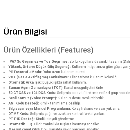
Ürün Bilgisi
Ürün Özellikleri (Features)
IP67 Su Geçirmez ve Toz Geçirmez:
Zorlu koşullara dayanıklı tasarım (Dalış
Yüksek, Orta ve Düşük Güç Seçeneği:
Kullanım ihtiyacınıza göre güç ayarı y
Pil Tasarrufu Modu:
Daha uzun kullanım süresi.
VOX (Sesle Aktifleşme) Fonksiyonu:
Eller serbest kullanım kolaylığı.
Otomatik Arka Işık:
Düşük ışıkta rahat kullanım.
Zaman Aşımı Zamanlayıcı (TOT):
Kanal meşguliyetini önler.
50 CTCSS ve 104 DCS Kodu:
Gelişmiş parazit filtreleme ve özel grup haberl
Sesli Komut (Voice Prompt):
Kullanıcı dostu sesli rehberlik.
ANI Kodu Desteği:
Kimlik tanımlama özelliği.
Bilgisayar veya Manuel Programlama:
Kolay frekans ve ayar yükleme.
DTMF Kodu:
Gelişmiş çağrı ve uzaktan kontrol fonksiyonları.
PTT-ID Desteği:
Kimlik sinyali gönderme.
Otomatik Tuş Kilidi:
Yanlışlıkla tuşlara basmayı engeller.
Meşgul Kanal Kilidi:
Dolu kanalda yayın yapmayı engeller.