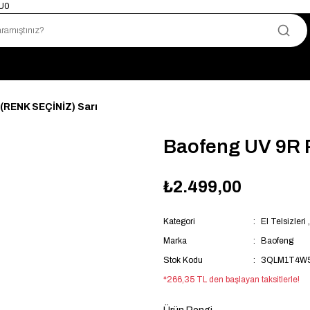
mU0
Yetkili Satıcı · Garantili Telsizler
Telsizde Güvenilir Adres
Uygun Fiyat · Hızlı Teslimat
Türkiye’nin Telsiz Merkezi
(RENK SEÇİNİZ) Sarı
Baofeng UV 9R 
₺2.499,00
Kategori
El Telsizleri
Marka
Baofeng
Stok Kodu
3QLM1T4W5
*266,35 TL den başlayan taksitlerle!