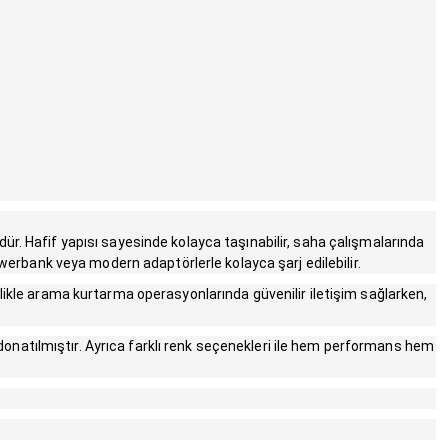
ür. Hafif yapısı sayesinde kolayca taşınabilir, saha çalışmalarında
owerbank veya modern adaptörlerle kolayca şarj edilebilir.
likle arama kurtarma operasyonlarında güvenilir iletişim sağlarken,
onatılmıştır. Ayrıca farklı renk seçenekleri ile hem performans hem