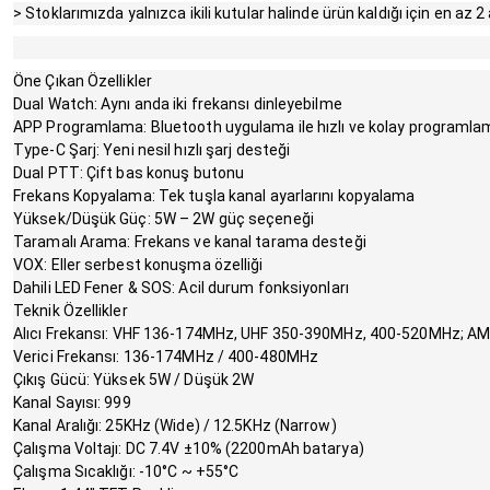
> Stoklarımızda yalnızca ikili kutular halinde ürün kaldığı için en az 2
Öne Çıkan Özellikler
Dual Watch: Aynı anda iki frekansı dinleyebilme
APP Programlama: Bluetooth uygulama ile hızlı ve kolay programla
Type-C Şarj: Yeni nesil hızlı şarj desteği
Dual PTT: Çift bas konuş butonu
Frekans Kopyalama: Tek tuşla kanal ayarlarını kopyalama
Yüksek/Düşük Güç: 5W – 2W güç seçeneği
Taramalı Arama: Frekans ve kanal tarama desteği
VOX: Eller serbest konuşma özelliği
Dahili LED Fener & SOS: Acil durum fonksiyonları
Teknik Özellikler
Alıcı Frekansı: VHF 136-174MHz, UHF 350-390MHz, 400-520MHz; A
Verici Frekansı: 136-174MHz / 400-480MHz
Çıkış Gücü: Yüksek 5W / Düşük 2W
Kanal Sayısı: 999
Kanal Aralığı: 25KHz (Wide) / 12.5KHz (Narrow)
Çalışma Voltajı: DC 7.4V ±10% (2200mAh batarya)
Çalışma Sıcaklığı: -10°C ~ +55°C