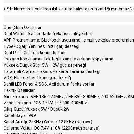
> Stoklarımızda yalnızca ikili kutular halinde ürün kaldığı için en az 2
Öne Çıkan Özellikler
Dual Watch: Aynı anda iki frekansı dinleyebilme
APP Programlama: Bluetooth uygulama ile hızlı ve kolay programla
Type-C Şarj: Yeni nesil hızlı şarj desteği
Dual PTT: Çift bas konuş butonu
Frekans Kopyalama: Tek tuşla kanal ayarlarını kopyalama
Yüksek/Düşük Güç: 5W – 2W güç seçeneği
Taramalı Arama: Frekans ve kanal tarama desteği
VOX: Eller serbest konuşma özelliği
Dahili LED Fener & SOS: Acil durum fonksiyonları
Teknik Özellikler
Alıcı Frekansı: VHF 136-174MHz, UHF 350-390MHz, 400-520MHz; A
Verici Frekansı: 136-174MHz / 400-480MHz
Çıkış Gücü: Yüksek 5W / Düşük 2W
Kanal Sayısı: 999
Kanal Aralığı: 25KHz (Wide) / 12.5KHz (Narrow)
Çalışma Voltajı: DC 7.4V ±10% (2200mAh batarya)