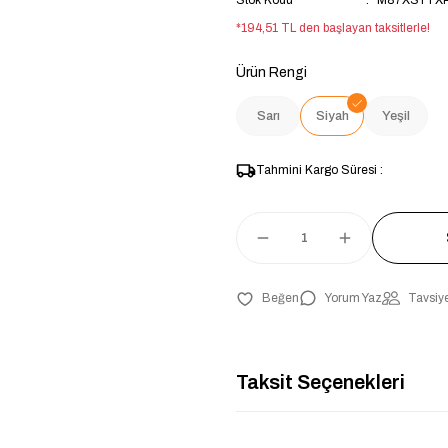
Stok Kodu
M87XSYTXP
*194,51 TL den başlayan taksitlerle!
Ürün Rengi
Sarı
Siyah
Yeşil
Tahmini Kargo Süresi :
Yorum Yaz
Tavsiye
Taksit Seçenekleri