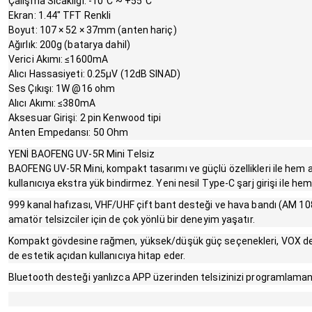
Çalışma Sıcaklığı: -10°C ~ +55°C
Ekran: 1.44" TFT Renkli
Boyut: 107 × 52 × 37mm (anten hariç)
Ağırlık: 200g (batarya dahil)
Verici Akımı: ≤1600mA
Alıcı Hassasiyeti: 0.25μV (12dB SINAD)
Ses Çıkışı: 1W @16 ohm
Alıcı Akımı: ≤380mA
Aksesuar Girişi: 2 pin Kenwood tipi
Anten Empedansı: 50 Ohm
YENİ BAOFENG UV-5R Mini Telsiz
BAOFENG UV-5R Mini, kompakt tasarımı ve güçlü özellikleri ile hem a
kullanıcıya ekstra yük bindirmez. Yeni nesil Type-C şarj girişi ile h
999 kanal hafızası, VHF/UHF çift bant desteği ve hava bandı (AM 108-
amatör telsizciler için de çok yönlü bir deneyim yaşatır.
Kompakt gövdesine rağmen, yüksek/düşük güç seçenekleri, VOX desteğ
de estetik açıdan kullanıcıya hitap eder.
Bluetooth desteği yanlızca APP üzerinden telsizinizi programlaman