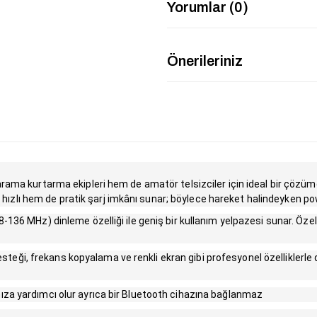
Yorumlar (0)
Önerileriniz
rama kurtarma ekipleri hem de amatör telsizciler için ideal bir çözümd
em hızlı hem de pratik şarj imkânı sunar; böylece hareket halindeyken p
136 MHz) dinleme özelliği ile geniş bir kullanım yelpazesi sunar. Özel
i, frekans kopyalama ve renkli ekran gibi profesyonel özelliklerle d
ıza yardımcı olur ayrıca bir Bluetooth cihazına bağlanmaz