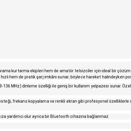
rama kurtarma ekipleri hem de amatör telsizciler için ideal bir çözümd
em hızlı hem de pratik şarj imkânı sunar; böylece hareket halindeyken p
136 MHz) dinleme özelliği ile geniş bir kullanım yelpazesi sunar. Özel
i, frekans kopyalama ve renkli ekran gibi profesyonel özelliklerle d
ıza yardımcı olur ayrıca bir Bluetooth cihazına bağlanmaz