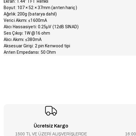
Ekran: 1.44" TFT Renkli
Boyut: 107 × 52 × 37mm (anten hariç)
Ağırlık: 200g (batarya dahil)
Verici Akımı: ≤1600mA
Alıcı Hassasiyeti: 0.25μV (12dB SINAD)
Ses Çıkışı: 1W @16 ohm
Alıcı Akımı: ≤380mA
Aksesuar Girişi: 2 pin Kenwood tipi
Anten Empedansı: 50 Ohm
Ücretsiz Kargo
1500 TL VE ÜZERİ ALIŞVERİŞLERDE
16:00’