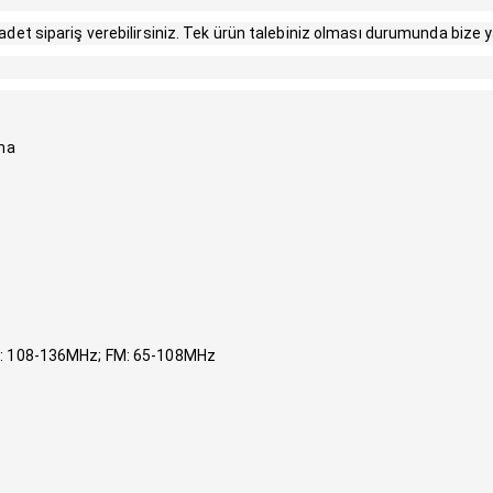
 adet sipariş verebilirsiniz. Tek ürün talebiniz olması durumunda bize yaz
ma
M: 108-136MHz; FM: 65-108MHz