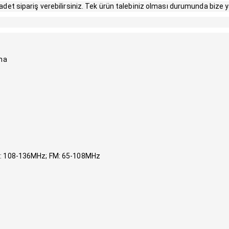
 adet sipariş verebilirsiniz. Tek ürün talebiniz olması durumunda bize yaz
ma
M: 108-136MHz; FM: 65-108MHz