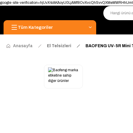
google-site-verification=hjUvX4iAKAoyU0LjAMf8OvXvcQhSvvQXMeMWRHhU
Tüm Kategoriler
Anasayfa
El Telsizleri
BAOFENG UV-5R Mini T