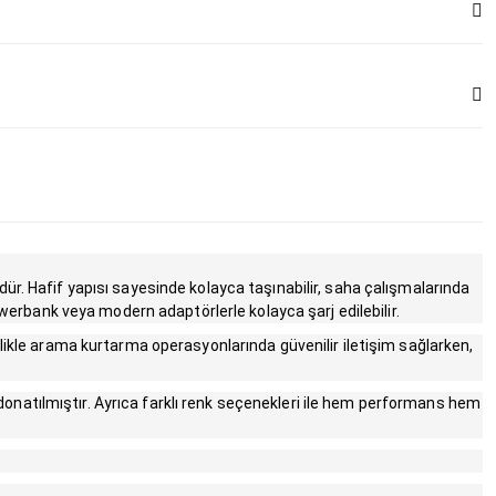
ür. Hafif yapısı sayesinde kolayca taşınabilir, saha çalışmalarında
owerbank veya modern adaptörlerle kolayca şarj edilebilir.
likle arama kurtarma operasyonlarında güvenilir iletişim sağlarken,
onatılmıştır. Ayrıca farklı renk seçenekleri ile hem performans hem