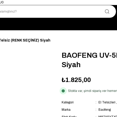
mU0
Yetkili Satıcı · Garantili Telsizler
Telsizde Güvenilir Adres
Uygun Fiyat · Hızlı Teslimat
Türkiye’nin Telsiz Merkezi
elsiz (RENK SEÇİNİZ) Siyah
BAOFENG UV-5R 
Siyah
₺1.825,00
Stokta var, şimdi sipariş ver hem
Kategori
El Telsizleri
Marka
Baofeng