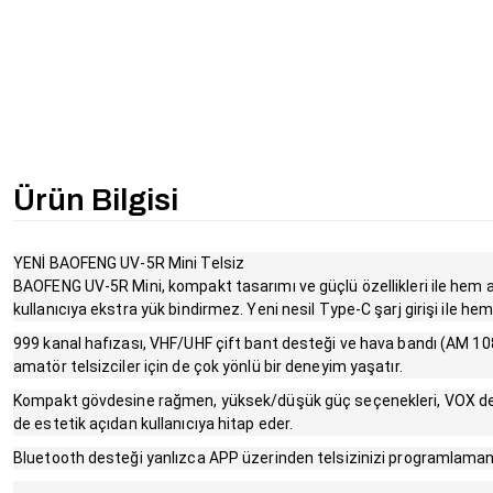
Ürün Bilgisi
YENİ BAOFENG UV-5R Mini Telsiz
BAOFENG UV-5R Mini, kompakt tasarımı ve güçlü özellikleri ile hem a
kullanıcıya ekstra yük bindirmez. Yeni nesil Type-C şarj girişi ile h
999 kanal hafızası, VHF/UHF çift bant desteği ve hava bandı (AM 108-
amatör telsizciler için de çok yönlü bir deneyim yaşatır.
Kompakt gövdesine rağmen, yüksek/düşük güç seçenekleri, VOX desteğ
de estetik açıdan kullanıcıya hitap eder.
Bluetooth desteği yanlızca APP üzerinden telsizinizi programlaman