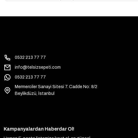
0532 213 77 77
info@telsizsepeti.com
0532 213 77 77
Mermerciler Sanayi Sitesi 7. Cadde No: 8/2
Beylikdüzü, İstanbul
Kampanyalardan Haberdar Ol!