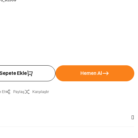
6_91309
Sepete Ekle
Hemen Al
 Et
Paylaş
Karşılaştır