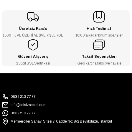
Ücretsiz Kargo
Hızlı Teslimat
1500 TL VE ÜZERİ ALIŞVERİŞLERDE
16:00’a kadar ki tüm siparişler
Güvenli Alışveriş
Taksit Seçenekleri
256bit SSL Sertifikası
Kredi kartına taksit ve havale
0532 213 77 77
info@telsizsepeti.com
0532 213 77 77
Mermerciler Sanayi Sitesi 7. Cadde No: 8/2 Beylikdüzü, İstanbul