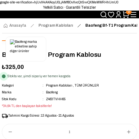
google-site-verification=hjUvX4iAKAoyU0LjAMf8OvXvcQhSvvQXMeMWRHhUmU0
Yetkili Satıcı · Garantili Telsizler
0
Telsizde Güvenilir Adres
Uygun Fiyat · Hızlı Teslimat
Türkiye’nin Telsiz Merkezi
Anasayfa
Program Kabloları
Baofeng Bf-T1 Program Kab
Baofeng Bf-T1 Program Kablosu
₺325,00
Stokta var, şimdi sipariş ver hemen kargoda
Kategori
Program Kabloları
,
TÜM ÜRÜNLER
Marka
Baofeng
Stok Kodu
Z483TVHH65
*34,64 TL den başlayan taksitlerle!
Tahmini Kargo Süresi :
13 Ağustos - 21 Ağustos