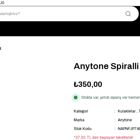
mU0
Yetkili Satıcı · Garantili Telsizler
Telsizde Güvenilir Adres
Uygun Fiyat · Hızlı Teslimat
Türkiye’nin Telsiz Merkezi
k
Anytone Spiralli
₺350,00
Stokta var, şimdi sipariş ver hem
Kategori
Kulaklıklar
,
Marka
Anytone
Stok Kodu
NAPNFJP74
*37,30 TL den başlayan taksitlerle!