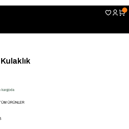
 Kulaklık
en kargoda
TÜM ÜRÜNLER
B