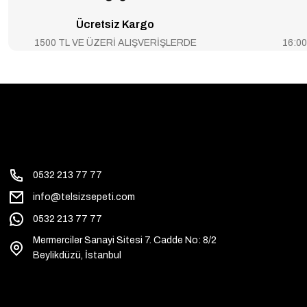
Ücretsiz Kargo
1500 TL VE ÜZERİ ALIŞVERİŞLERDE
16:00’
0532 213 77 77
info@telsizsepeti.com
0532 213 77 77
Mermerciler Sanayi Sitesi 7. Cadde No: 8/2
Beylikdüzü, İstanbul