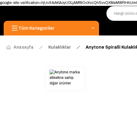
google-site-verification=hjUvX4iAKAoyU0LjAMf8OvXvcQhSvvQXMeMWRHhU
Tüm Kategoriler
Anasayfa
Kulaklıklar
Anytone Spiralli Kulaklı