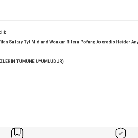
lık
an Safary Tyt Midland Wouxun Ritera Pofung Axeradio Heider An
ELSİZLERİN TÜMÜNE UYUMLUDUR)