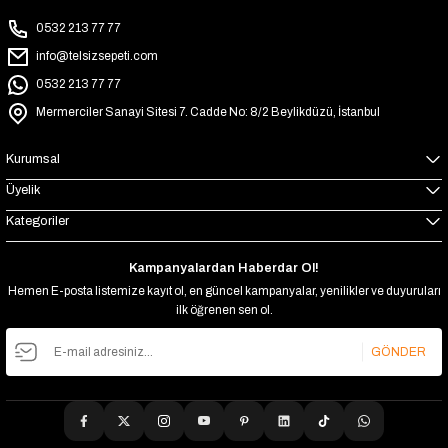
0532 213 77 77
info@telsizsepeti.com
0532 213 77 77
Mermerciler Sanayi Sitesi 7. Cadde No: 8/2 Beylikdüzü, İstanbul
Kurumsal
Üyelik
Kategoriler
Kampanyalardan Haberdar Ol!
Hemen E-posta listemize kayıt ol, en güncel kampanyalar, yenilikler ve duyuruları
ilk öğrenen sen ol.
GÖNDER