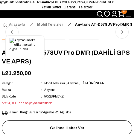
google-site-verification=hjUvX4iAKAoyU0LjAMf8OvXvcQhSvvQXMeMWRHhUmU0
Yetkili Satıcı · Garantili Telsizler
0
Telsizde Güvenilir Adres
Uygun Fiyat · Hızlı Teslimat
Türkiye’nin Telsiz Merkezi
Anasayfa
Mobil Telsizler
Anytone AT-D578UV Pro DMR (D
Anytone AT-D578UV Pro DMR (DAHİLİ GPS
VE APRS)
₺21.250,00
Kategori
Mobil Telsizler
,
Anytone
,
TÜM ÜRÜNLER
Marka
Anytone
Stok Kodu
5X72SPMCKZ
*2.264,90 TL den başlayan taksitlerle!
Tahmini Kargo Süresi :
12 Ağustos - 20 Ağustos
Gelince Haber Ver