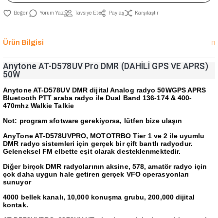
Yorum Yaz
Tavsiye Et
Paylaş
Karşılaştır
Ürün Bilgisi
Anytone AT-D578UV Pro DMR (DAHİLİ GPS VE APRS)
50W
Anytone AT-D578UV DMR dijital Analog radyo 50WGPS APRS
Bluetooth PTT araba radyo ile Dual Band 136-174 & 400-
470mhz Walkie Talkie
Not: program sfotware gerekiyorsa, lütfen bize ulaşın
AnyTone AT-D578UVPRO, MOTOTRBO Tier 1 ve 2 ile uyumlu
DMR radyo sistemleri için gerçek bir çift bantlı radyodur.
Geleneksel FM elbette eşit olarak desteklenmektedir.
Diğer birçok DMR radyolarının aksine, 578, amatör radyo için
çok daha uygun hale getiren gerçek VFO operasyonları
sunuyor
4000 bellek kanalı, 10,000 konuşma grubu, 200,000 dijital
kontak.