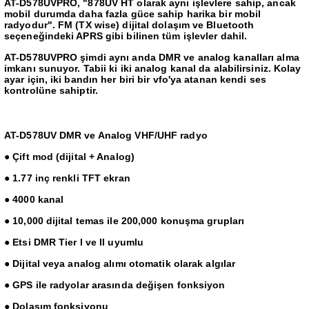
AT-D578UVPRO, "878UV HT olarak aynı işlevlere sahip, ancak
mobil durumda daha fazla güce sahip harika bir mobil
radyodur". FM (TX wise) dijital dolaşım ve Bluetooth
seçeneğindeki APRS gibi bilinen tüm işlevler dahil.
AT-D578UVPRO şimdi aynı anda DMR ve analog kanalları alma
imkanı sunuyor. Tabii ki iki analog kanal da alabilirsiniz. Kolay
ayar için, iki bandın her biri bir vfo'ya atanan kendi ses
kontrolüne sahiptir.
AT-D578UV DMR ve Analog VHF/UHF radyo
● Çift mod (dijital + Analog)
● 1.77 inç renkli TFT ekran
● 4000 kanal
● 10,000 dijital temas ile 200,000 konuşma grupları
● Etsi DMR Tier I ve II uyumlu
● Dijital veya analog alımı otomatik olarak algılar
● GPS ile radyolar arasında değişen fonksiyon
● Dolaşım fonksiyonu