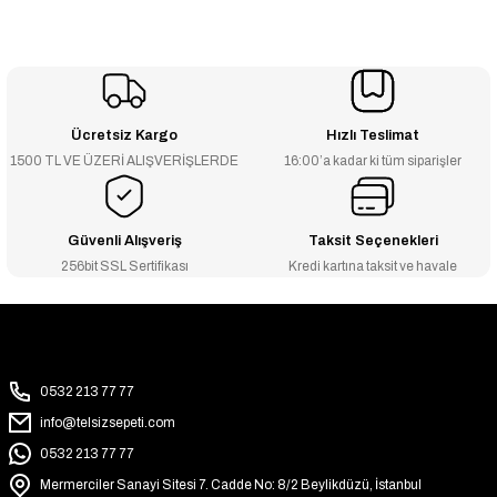
Ücretsiz Kargo
Hızlı Teslimat
1500 TL VE ÜZERİ ALIŞVERİŞLERDE
16:00’a kadar ki tüm siparişler
Güvenli Alışveriş
Taksit Seçenekleri
256bit SSL Sertifikası
Kredi kartına taksit ve havale
0532 213 77 77
info@telsizsepeti.com
0532 213 77 77
Mermerciler Sanayi Sitesi 7. Cadde No: 8/2 Beylikdüzü, İstanbul