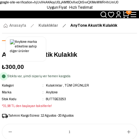
Telsizde Güvenilir Adres
google-site-verification=hjUvX4iAKAoyU0LjAMf8OvXvcQhSvvQXMeMWRHhUmU0
Uygun Fiyat · Hızlı Teslimat
0
Türkiye’nin Telsiz Merkezi
Anasayfa
Kulaklıklar
AnyTone Akustik Kulaklık
AnyTone Akustik Kulaklık
₺300,00
Stokta var, şimdi sipariş ver hemen kargoda
Kategori
Kulaklıklar
,
TÜM ÜRÜNLER
Marka
Anytone
Stok Kodu
8UTTBE32S3
*31,98 TL den başlayan taksitlerle!
Tahmini Kargo Süresi :
12 Ağustos - 20 Ağustos