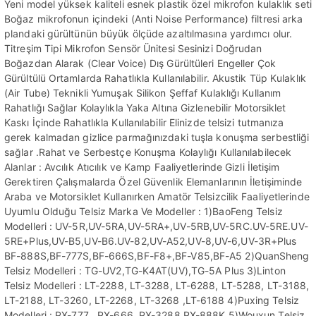
Yeni model yüksek kaliteli esnek plastik özel mikrofon kulaklık seti
Boğaz mikrofonun içindeki (Anti Noise Performance) filtresi arka
plandaki gürültünün büyük ölçüde azaltılmasına yardımcı olur.
Titreşim Tipi Mikrofon Sensör Ünitesi Sesinizi Doğrudan
Boğazdan Alarak (Clear Voice) Dış Gürültüleri Engeller Çok
Gürültülü Ortamlarda Rahatlıkla Kullanılabilir. Akustik Tüp Kulaklık
(Air Tube) Teknikli Yumuşak Silikon Şeffaf Kulaklığı Kullanım
Rahatlığı Sağlar Kolaylıkla Yaka Altına Gizlenebilir Motorsiklet
Kaskı İçinde Rahatlıkla Kullanılabilir Elinizde telsizi tutmanıza
gerek kalmadan gizlice parmağınızdaki tuşla konuşma serbestliği
sağlar .Rahat ve Serbestçe Konuşma Kolaylığı Kullanılabilecek
Alanlar : Avcılık Atıcılık ve Kamp Faaliyetlerinde Gizli İletişim
Gerektiren Çalışmalarda Özel Güvenlik Elemanlarının İletişiminde
Araba ve Motorsiklet Kullanırken Amatör Telsizcilik Faaliyetlerinde
Uyumlu Olduğu Telsiz Marka Ve Modeller : 1)BaoFeng Telsiz
Modelleri : UV-5R,UV-5RA,UV-5RA+,UV-5RB,UV-5RC.UV-5RE.UV-
5RE+Plus,UV-B5,UV-B6.UV-82,UV-A52,UV-8,UV-6,UV-3R+Plus
BF-888S,BF-777S,BF-666S,BF-F8+,BF-V85,BF-A5 2)QuanSheng
Telsiz Modelleri : TG-UV2,TG-K4AT(UV),TG-5A Plus 3)Linton
Telsiz Modelleri : LT-2288, LT-3288, LT-6288, LT-5288, LT-3188,
LT-2188, LT-3260, LT-2268, LT-3268 ,LT-6188 4)Puxing Telsiz
Modelleri : PX-777 , PX-666, PX-3288,PX-888K 5)Wouxun Telsiz