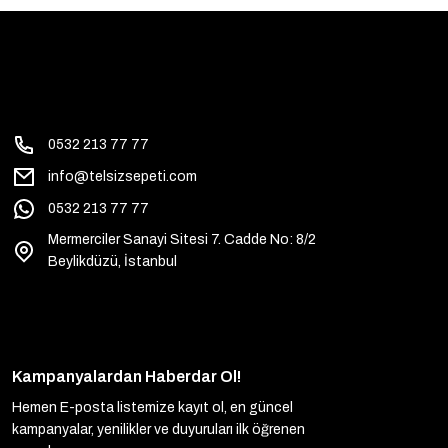
0532 213 77 77
info@telsizsepeti.com
0532 213 77 77
Mermerciler Sanayi Sitesi 7. Cadde No: 8/2
Beylikdüzü, İstanbul
Kampanyalardan Haberdar Ol!
Hemen E-posta listemize kayıt ol, en güncel
kampanyalar, yenilikler ve duyuruları ilk öğrenen