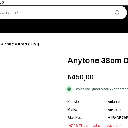
mU0
Yetkili Satıcı · Garantili Telsizler
Telsizde Güvenilir Adres
Uygun Fiyat · Hızlı Teslimat
Türkiye’nin Telsiz Merkezi
Kırbaç Anten (DİŞİ)
Anytone 38cm Du
₺450,00
Stokta var, şimdi sipariş ver hem
Kategori
Antenler
Marka
Anytone
Stok Kodu
H4FAQB79P
*47,96 TL den başlayan taksitlerle!