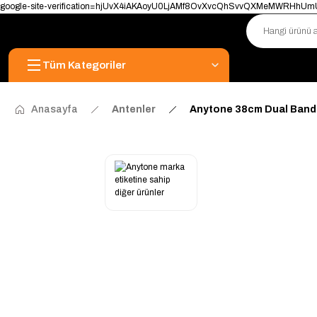
google-site-verification=hjUvX4iAKAoyU0LjAMf8OvXvcQhSvvQXMeMWRHhU
Tüm Kategoriler
Anasayfa
Antenler
Anytone 38cm Dual Band 