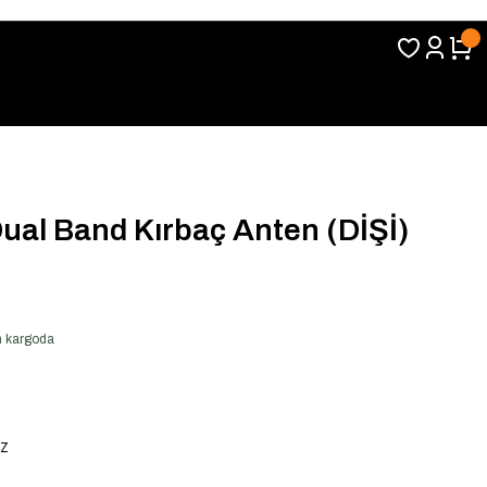
al Band Kırbaç Anten (DİŞİ)
en kargoda
Z