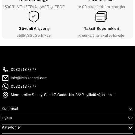
Ücretsiz Kargo
Hızlı Teslimat
1500 TL VE ÜZERİ ALIŞVERİŞLERDE
16:00’a kadar ki tüm siparişler
Güvenli Alışveriş
Taksit Seçenekleri
256bit SSL Sertifikası
Kredi kartına taksit ve havale
0532 213 77 77
info@telsizsepeti.com
0532 213 77 77
Mermerciler Sanayi Sitesi 7. Cadde No: 8/2 Beylikdüzü, İstanbul
Kurumsal
Üyelik
Kategoriler