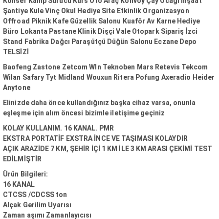
Konser Kamp Sürücü Kurs Oto Araç Konvoy Çay Ocağı İnşaat
Şantiye Kule Vinç Okul Hediye Site Etkinlik Organizasyon
Offroad Piknik Kafe Güzellik Salonu Kuaför Av Karne Hediye
Büro Lokanta Pastane Klinik Dişçi Vale Otopark Sipariş İzci
Stand Fabrika Dağcı Paraşütçü Düğün Salonu Eczane Depo
TELSİZİ
Baofeng Zastone Zetcom Wln Teknoben Mars Retevis Tekcom
Wilan Safary Tyt Midland Wouxun Ritera Pofung Axeradio Heider
Anytone
Elinizde daha önce kullandığınız başka cihaz varsa, onunla
eşleşme için alım öncesi bizimle iletişime geçiniz
KOLAY KULLANIM. 16 KANAL. PMR
EKSTRA PORTATİF EXSTRA İNCE VE TAŞIMASI KOLAYDIR
AÇIK ARAZİDE 7 KM, ŞEHİR İÇİ 1 KM İLE 3 KM ARASI ÇEKİMİ TEST
EDİLMİŞTİR
Ürün Bilgileri:
16 KANAL
CTCSS /CDCSS ton
Alçak Gerilim Uyarısı
Zaman aşımı Zamanlayıcısı