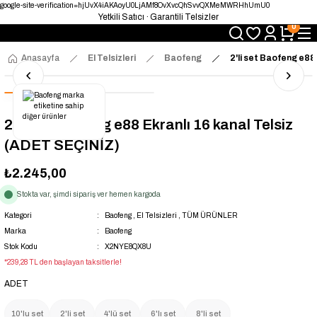
google-site-verification=hjUvX4iAKAoyU0LjAMf8OvXvcQhSvvQXMeMWRHhUmU0
Yetkili Satıcı · Garantili Telsizler
0
Telsizde Güvenilir Adres
Uygun Fiyat · Hızlı Teslimat
Türkiye’nin Telsiz Merkezi
Anasayfa
El Telsizleri
Baofeng
2'li set Baofeng e88
2'li set Baofeng e88 Ekranlı 16 kanal Telsiz
(ADET SEÇİNİZ)
₺2.245,00
Stokta var, şimdi sipariş ver hemen kargoda
Kategori
Baofeng
,
El Telsizleri
,
TÜM ÜRÜNLER
Marka
Baofeng
Stok Kodu
X2NYE8QX8U
*239,28 TL den başlayan taksitlerle!
ADET
10'lu set
2'li set
4'lü set
6'lı set
8'li set