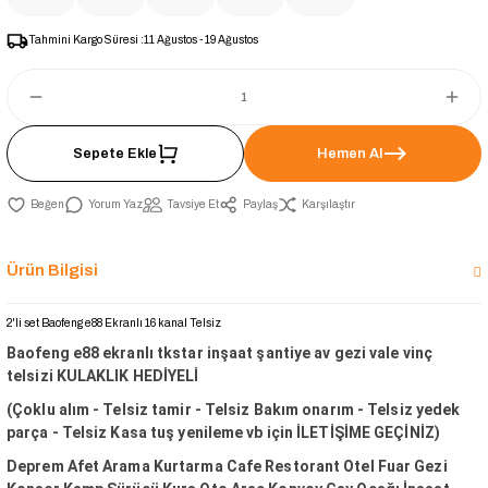
Tahmini Kargo Süresi :
11 Ağustos - 19 Ağustos
Sepete Ekle
Hemen Al
Yorum Yaz
Tavsiye Et
Paylaş
Karşılaştır
Ürün Bilgisi
2'li set Baofeng e88 Ekranlı 16 kanal Telsiz
Baofeng e88 ekranlı tkstar inşaat şantiye av gezi vale vinç
telsizi KULAKLIK HEDİYELİ
(Çoklu alım - Telsiz tamir - Telsiz Bakım onarım - Telsiz yedek
parça - Telsiz Kasa tuş yenileme vb için İLETİŞİME GEÇİNİZ)
Deprem Afet Arama Kurtarma Cafe Restorant Otel Fuar Gezi